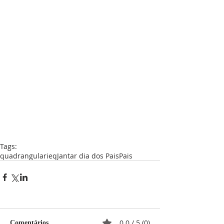
Tags:
quadrangular
ieq
Jantar dia dos Pais
Pais
0.0 / 5 (0)
Comentários