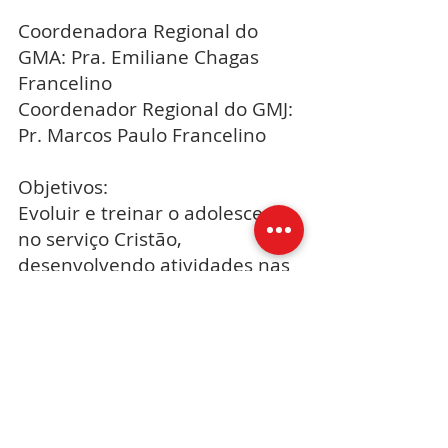
Coordenadora Regional do
GMA: Pra. Emiliane Chagas
Francelino
Coordenador Regional do GMJ:
Pr. Marcos Paulo Francelino
Objetivos:
Evoluir e treinar o adolescente
no serviço Cristão,
desenvolvendo atividades nas
áreas de cultivo espiritual,
integração social e
evangelização.
Confraternização – Usar o
lazer, esportes, teatros, danças
e músicas como meio de
aproximação de adolescentes