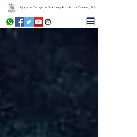
Igreja do Evangelho Quadrangular - Santos Dumont, MG