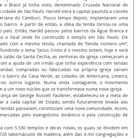
o Brasil já tinha visto, denominado Cruzada Nacional de 
 cidade de São Paulo. Harold viera à capital paulista a convite 
teriana do Cambuci. Pouco tempo depois, implantaram uma 
bairro. A partir de então, a idéia da tenda tornou-se uma 
no país. Então, Harold passou pelos bairros da Água Branca e 
mo o local onde foi construído o templo em São Paulo. Ele 
Estado com a mesma tenda, chamada de “tenda número um”, 
ifundindo o lema "Jesus Cristo é o mesmo ontem, hoje e será 
o salão da Santa Cecília, as senhoras da igreja começaram a 
com a ajuda de um irmão que tinha experiência com tendas 
 tendas compradas ou fabricadas na própria igreja saíram 
o bairro da Casa Verde, as cidades de Americana, Limeira, 
vários outros lugares. Numa onda contagiante, o movimento 
em a um novo núcleo que se transformava numa nova igreja.
rança de George Russell Faulkner, estabeleceu-se a meta de 
 a cada capital de Estado, sendo futuramente levada aos 
 tendas passavam, constituíam uma nova comunidade. Assim, 
marcadas pelo evangelismo dinâmico e pela construção de 
va com 5.530 templos e obras novas, os quais se dividem em 
.726 tabernáculos de madeira, além das 4 mil congregações e 