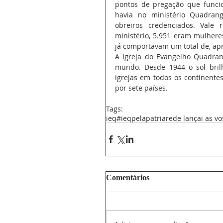
pontos de pregação que funcion
havia no ministério Quadrangu
obreiros credenciados. Vale 
ministério, 5.951 eram mulheres
já comportavam um total de, a
A Igreja do Evangelho Quadrang
mundo. Desde 1944 o sol bril
igrejas em todos os continentes
por sete países.
Tags:
ieq
#ieqpelapatria
rede lançai as v
Comentários