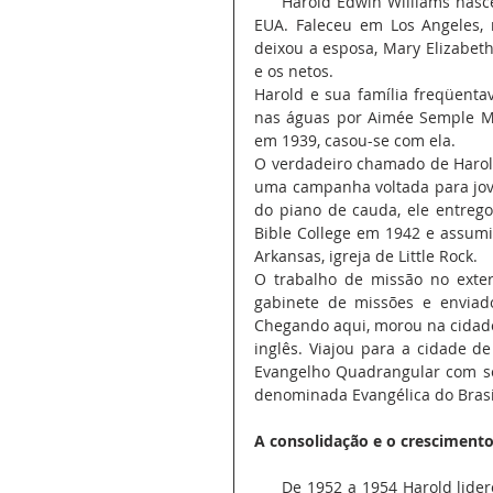
     Harold Edwin Williams nasceu no dia 27 de novembro de 1913, em Hollywood, Califórnia, 
EUA. Faleceu em Los Angeles,
deixou a esposa, Mary Elizabeth 
e os netos.
Harold e sua família freqüenta
nas águas por Aimée Semple Mc
em 1939, casou-se com ela.
O verdadeiro chamado de Harold
uma campanha voltada para jove
do piano de cauda, ele entregou
Bible College em 1942 e assum
Arkansas, igreja de Little Rock.
O trabalho de missão no exter
gabinete de missões e enviado 
Chegando aqui, morou na cidade
inglês. Viajou para a cidade d
Evangelho Quadrangular com seu
denominada Evangélica do Brasi
A consolidação e o cresciment
     De 1952 a 1954 Harold liderou, junto ao missionário Raymond Boatright, um dos maiores 