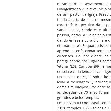
movimentos de avivamento que 
Evangelização, que teve início na
de um pastor da Igreja Presbi
tenda aberta de lona no mesmo 
característica peculiar da IEQ 
Santa Cecília, sendo este últi
passou, então, a viajar pelo 
dando ênfase à cura divina e d
eternamente". Enquanto isso, n
aprender confeccionar tendas 
circenses. Daí por diante, as
peregrinando por lugares como 
Vitória (ES), Curitiba (PR) e 
crescia e cada tenda dava orig
Na década de 60, já sob a lide
levar a mensagem Quadrangular
demais municípios. Por onde as
as décadas de 70 e 80 foram 
grandes e belos templos.
Em 1997, a IEQ no Brasil conta
2.026 templos, 1.778 salões e 1